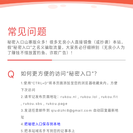
常见问题
秘密入口山寨版众多！很多无良小人直接镜像（或抄袭）本站，
假“秘密入口”之名义骗取流量，大家务必仔细辨别（无良小人为
了赚钱不惜放置钓鱼、诈欺广告）！
Q
如何更方便的访问“秘密入口”？
1.使用“CTRL+D”将本页面添加至您的浏览器收藏夹内，方便
下次访问
2.请牢记发布页面地址：rukou.nl , rukou.lol , rukou.fit
, rukou.sbs , rukou.page
3.发送任意邮件到
qiudizhi8@gmail.com
自动回复最新地
址
4.
把秘密入口保存到本地
5.把本站域名手写到您的记事本上